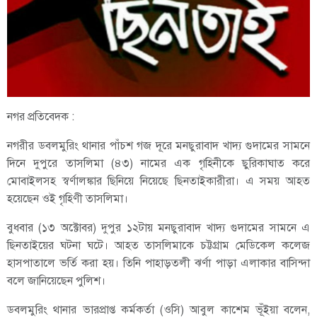
নগর প্রতিবেদক :
নগরীর ডবলমুরিং থানার পাঁচশ গজ দূরে মনছুরাবাদ খাদ্য গুদামের সামনে
দিনে দুপুরে তাসলিমা (৪৩) নামের এক গৃহিনীকে ছুরিকাঘাত করে
মোবাইলসহ স্বর্ণালঙ্কার ছিনিয়ে নিয়েছে ছিনতাইকারীরা। এ সময় আহত
হয়েছেন ওই গৃহিণী তাসলিমা।
বুধবার (১৩ অক্টোবর) দুপুর ১২টায় মনছুরাবাদ খাদ্য গুদামের সামনে এ
ছিনতাইয়ের ঘটনা ঘটে। আহত তাসলিমাকে চট্টগ্রাম মেডিকেল কলেজ
হাসপাতালে ভর্তি করা হয়। তিনি পাহাড়তলী ঝর্ণা পাড়া এলাকার বাসিন্দা
বলে জানিয়েছেন পুলিশ।
ডবলমুরিং থানার ভারপ্রাপ্ত কর্মকর্তা (ওসি) আবুল কাশেম ভূঁইয়া বলেন,