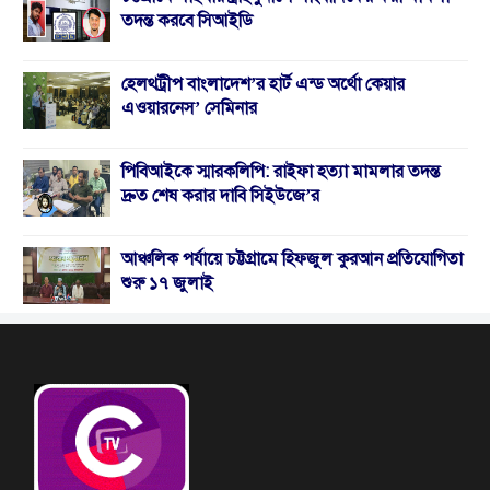
তদন্ত করবে সিআইডি
হেলথট্রীপ বাংলাদেশ’র হার্ট এন্ড অর্থো কেয়ার
এওয়ারনেস’ সেমিনার
পিবিআইকে স্মারকলিপি: রাইফা হত্যা মামলার তদন্ত
দ্রুত শেষ করার দাবি সিইউজে’র
আঞ্চলিক পর্যায়ে চট্টগ্রামে হিফজুল কুরআন প্রতিযোগিতা
শুরু ১৭ জুলাই