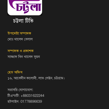
চট্টলা টিভি
উপদেষ্টা সম্পাদক
মোঃ খালেদ বেলাল
সম্পাদক ও প্রকাশক
সাজ্জাদ বিন খালেদ সুমন
হেড অফিস
১৬, আবেদীন কলোনী, লাভ লেইন, চট্টগ্রাম।
সরাসরি যোগাযোগ:
টিএন্ডটি: +88031622244
হটলাইন: 01778896639