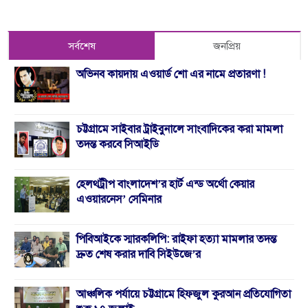
সর্বশেষ
জনপ্রিয়
অভিনব কায়দায় এওয়ার্ড শো এর নামে প্রতারণা !
চট্টগ্রামে সাইবার ট্রাইবুনালে সাংবাদিকের করা মামলা
তদন্ত করবে সিআইডি
হেলথট্রীপ বাংলাদেশ’র হার্ট এন্ড অর্থো কেয়ার
এওয়ারনেস’ সেমিনার
পিবিআইকে স্মারকলিপি: রাইফা হত্যা মামলার তদন্ত
দ্রুত শেষ করার দাবি সিইউজে’র
আঞ্চলিক পর্যায়ে চট্টগ্রামে হিফজুল কুরআন প্রতিযোগিতা