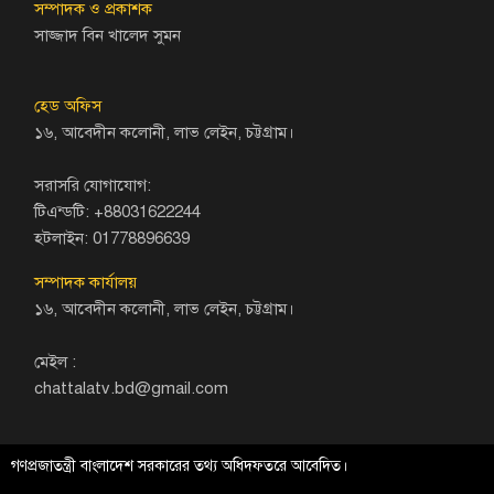
সম্পাদক ও প্রকাশক
সাজ্জাদ বিন খালেদ সুমন
হেড অফিস
১৬, আবেদীন কলোনী, লাভ লেইন, চট্টগ্রাম।
সরাসরি যোগাযোগ:
টিএন্ডটি: +88031622244
হটলাইন: 01778896639
সম্পাদক কার্যালয়
১৬, আবেদীন কলোনী, লাভ লেইন, চট্টগ্রাম।
মেইল :
chattalatv.bd@gmail.com
গণপ্রজাতন্ত্রী বাংলাদেশ সরকারের তথ্য অধিদফতরে আবেদিত।