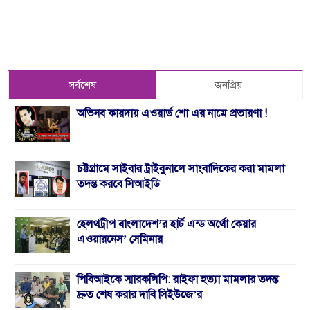
সর্বশেষ
জনপ্রিয়
অভিনব কায়দায় এওয়ার্ড শো এর নামে প্রতারণা !
চট্টগ্রামে সাইবার ট্রাইবুনালে সাংবাদিকের করা মামলা
তদন্ত করবে সিআইডি
হেলথট্রীপ বাংলাদেশ’র হার্ট এন্ড অর্থো কেয়ার
এওয়ারনেস’ সেমিনার
পিবিআইকে স্মারকলিপি: রাইফা হত্যা মামলার তদন্ত
দ্রুত শেষ করার দাবি সিইউজে’র