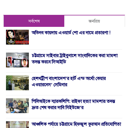
সর্বশেষ
জনপ্রিয়
অভিনব কায়দায় এওয়ার্ড শো এর নামে প্রতারণা !
চট্টগ্রামে সাইবার ট্রাইবুনালে সাংবাদিকের করা মামলা
তদন্ত করবে সিআইডি
হেলথট্রীপ বাংলাদেশ’র হার্ট এন্ড অর্থো কেয়ার
এওয়ারনেস’ সেমিনার
পিবিআইকে স্মারকলিপি: রাইফা হত্যা মামলার তদন্ত
দ্রুত শেষ করার দাবি সিইউজে’র
আঞ্চলিক পর্যায়ে চট্টগ্রামে হিফজুল কুরআন প্রতিযোগিতা