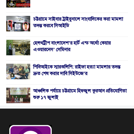
চট্টগ্রামে সাইবার ট্রাইবুনালে সাংবাদিকের করা মামলা
তদন্ত করবে সিআইডি
হেলথট্রীপ বাংলাদেশ’র হার্ট এন্ড অর্থো কেয়ার
এওয়ারনেস’ সেমিনার
পিবিআইকে স্মারকলিপি: রাইফা হত্যা মামলার তদন্ত
দ্রুত শেষ করার দাবি সিইউজে’র
আঞ্চলিক পর্যায়ে চট্টগ্রামে হিফজুল কুরআন প্রতিযোগিতা
শুরু ১৭ জুলাই