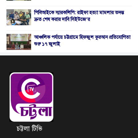
পিবিআইকে স্মারকলিপি: রাইফা হত্যা মামলার তদন্ত
দ্রুত শেষ করার দাবি সিইউজে’র
আঞ্চলিক পর্যায়ে চট্টগ্রামে হিফজুল কুরআন প্রতিযোগিতা
শুরু ১৭ জুলাই
চট্টলা টিভি