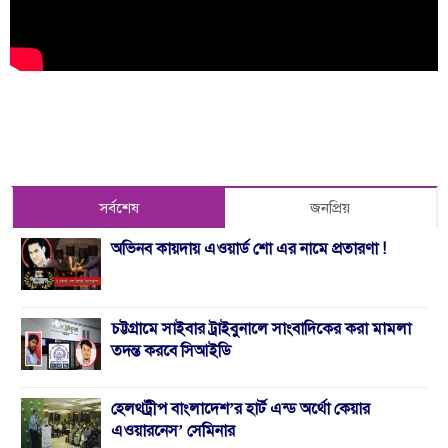
সর্বশেষ
জনপ্রিয়
অভিনব কায়দায় এওয়ার্ড শো এর নামে প্রতারণা !
চট্টগ্রামে সাইবার ট্রাইবুনালে সাংবাদিকের করা মামলা
তদন্ত করবে সিআইডি
হেলথট্রীপ বাংলাদেশ’র হার্ট এন্ড অর্থো কেয়ার
এওয়ারনেস’ সেমিনার