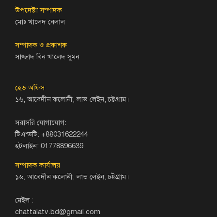
উপদেষ্টা সম্পাদক
মোঃ খালেদ বেলাল
সম্পাদক ও প্রকাশক
সাজ্জাদ বিন খালেদ সুমন
হেড অফিস
১৬, আবেদীন কলোনী, লাভ লেইন, চট্টগ্রাম।
সরাসরি যোগাযোগ:
টিএন্ডটি: +88031622244
হটলাইন: 01778896639
সম্পাদক কার্যালয়
১৬, আবেদীন কলোনী, লাভ লেইন, চট্টগ্রাম।
মেইল :
chattalatv.bd@gmail.com