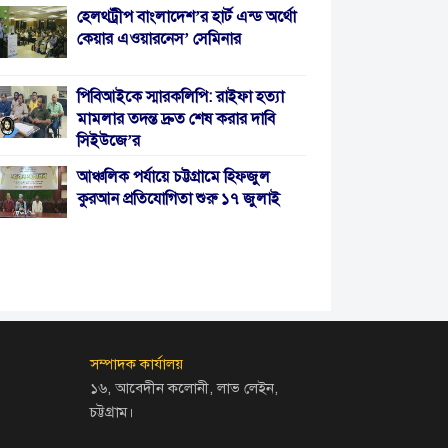
হেলথট্রীপ বাংলাদেশ’র হার্ট এন্ড অর্থো
কেয়ার এওয়ারনেস’ সেমিনার
পিবিআইকে স্মারকলিপি: রাইফা হত্যা
মামলার তদন্ত দ্রুত শেষ করার দাবি
সিইউজে’র
আঞ্চলিক পর্যায়ে চট্টগ্রামে হিফজুল
কুরআন প্রতিযোগিতা শুরু ১৭ জুলাই
সম্পাদক কার্যালয়
১৬, আবেদীন কলোনী, লাভ লেইন,
চট্টগ্রাম।