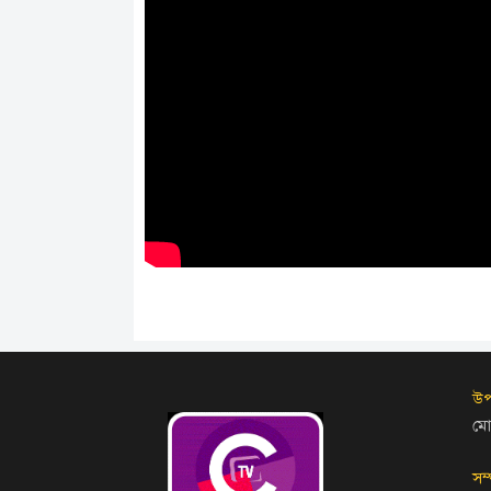
উপ
মো
সম