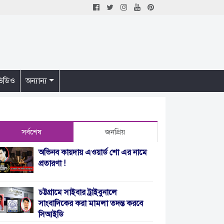
িডিও
অন্যান্য
সর্বশেষ
জনপ্রিয়
অভিনব কায়দায় এওয়ার্ড শো এর নামে
প্রতারণা !
চট্টগ্রামে সাইবার ট্রাইবুনালে
সাংবাদিকের করা মামলা তদন্ত করবে
সিআইডি