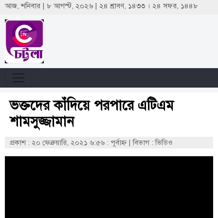
আজ, শনিবার | ৮ আগস্ট, ২০২৬ | ২৪ শ্রাবণ, ১৪৩৩ । ২৪ সফর, ১৪৪৮
ভক্তদের কাঁদিয়ে পরপারে এটিএম
শামসুজ্জামান
প্রকাশ : ২০ ফেব্রুয়ারি, ২০২১ ৬:৫৬ : পূর্বাহ্ণ
|
বিভাগ : ভিডিও