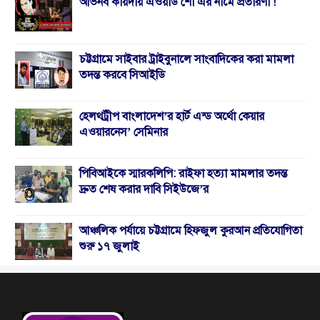
অভিনব কায়দায় এওয়ার্ড শো এর নামে প্রতারণা !
চট্টগ্রামে সাইবার ট্রাইবুনালে সাংবাদিকের করা মামলা
তদন্ত করবে সিআইডি
হেলথট্রীপ বাংলাদেশ’র হার্ট এন্ড অর্থো কেয়ার
এওয়ারনেস’ সেমিনার
পিবিআইকে স্মারকলিপি: রাইফা হত্যা মামলার তদন্ত
দ্রুত শেষ করার দাবি সিইউজে’র
আঞ্চলিক পর্যায়ে চট্টগ্রামে হিফজুল কুরআন প্রতিযোগিতা
শুরু ১৭ জুলাই